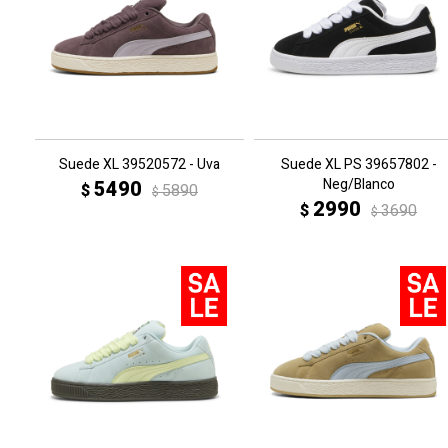
Suede XL 39520572 - Uva
Suede XL PS 39657802 -
Neg/Blanco
5490
$
5890
$
2990
$
3690
$