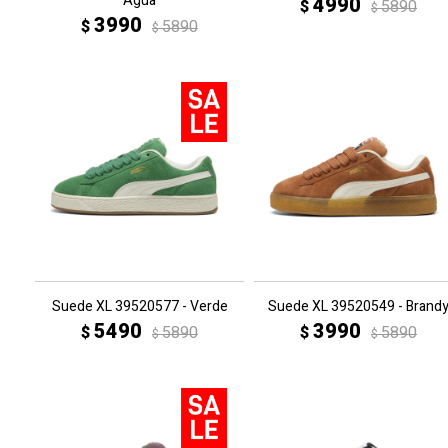
Agua
4990
$
5890
$
3990
$
5890
$
Suede XL 39520577 - Verde
Suede XL 39520549 - Brand
5490
3990
$
5890
$
5890
$
$