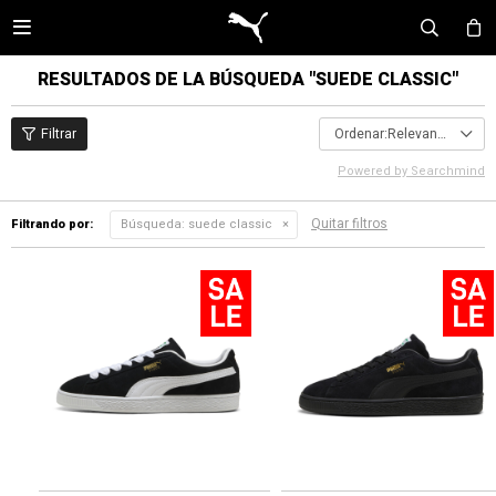

RESULTADOS DE LA BÚSQUEDA "
SUEDE CLASSIC
"
Relevancia
Powered by Searchmind
Quitar filtros
Filtrando por:
Búsqueda:
suede classic