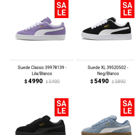
Suede Classic 39978139 -
Suede XL 39520502 -
Lila/Blanco
Neg/Blanco
4990
5490
$
5490
$
5890
$
$