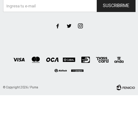
SUSCRIBIRME



© Copyright 2026 / Puma
Fenicio