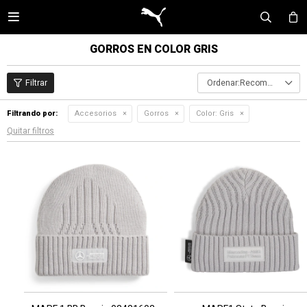

GORROS EN COLOR GRIS
Recomendados
Filtrando por:
Accesorios
Gorros
Color:
Gris
Quitar filtros