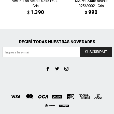
MAPF 1 BB Beanie 02481602 -
MAPF1 State.Beanie
Gris
02569002 - Gris
1.390
990
$
$
RECIBÍ TODAS NUESTRAS NOVEDADES
SUSCRIBIRME


