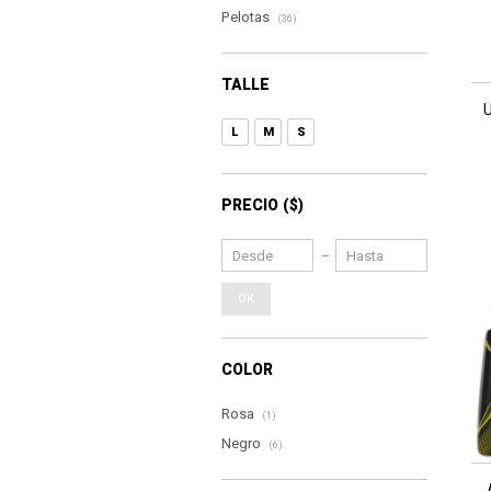
Pelotas
(36)
TALLE
U
L
M
S
PRECIO
($)
OK
COLOR
Rosa
(1)
Negro
(6)