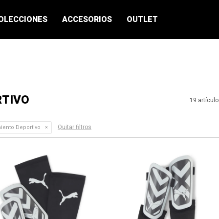
OLECCIONES
ACCESORIOS
OUTLET
RTIVO
19 artícul
Quitar filtros
iento Deportivo