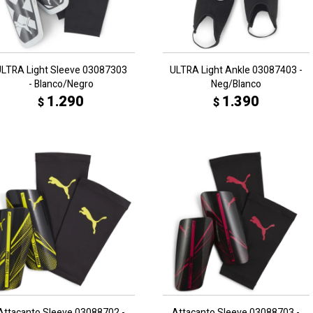
LTRA Light Sleeve 03087303
ULTRA Light Ankle 03087403 -
- Blanco/Negro
Neg/Blanco
1.290
1.390
$
$
Attacanto Sleeve 03088702 -
Attacanto Sleeve 03088703 -