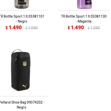
TR Bottle Sport.1 lt.05381101
TR Bottle Sport.1 lt.05381130
- Negro
- Magenta
1.490
1.490
$
1.590
$
1.590
$
$
Peñarol Shoe Bag 09074202 -
Negro