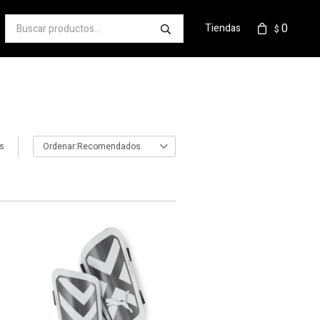
0
Tiendas
$
os
Recomendados