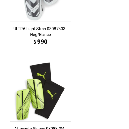
ULTRA Light Strap 03087503 -
Neg/Blanco
990
$
Attacanto Sleeve 03088704 -