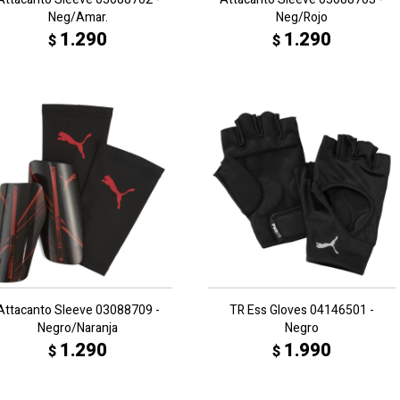
Neg/Amar.
Neg/Rojo
1.290
1.290
$
$
Attacanto Sleeve 03088709 -
TR Ess Gloves 04146501 -
Negro/Naranja
Negro
1.290
1.990
$
$