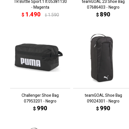
TR Bottle Sport.1 lt.05381130
teamGOAL 23 Shoe Bag
- Magenta
07686403 - Negro
1.490
890
$
1.590
$
$
Challenger Shoe Bag
teamGOAL Shoe Bag
07953201 - Negro
09024301 - Negro
990
990
$
$