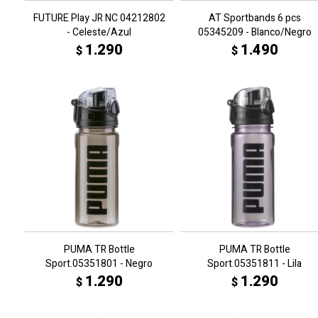
FUTURE Play JR NC 04212802
AT Sportbands 6 pcs
- Celeste/Azul
05345209 - Blanco/Negro
1.290
1.490
$
$
PUMA TR Bottle
PUMA TR Bottle
Sport.05351801 - Negro
Sport.05351811 - Lila
1.290
1.290
$
$