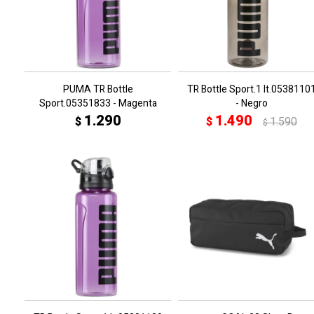
PUMA TR Bottle
TR Bottle Sport.1 lt.0538110
Sport.05351833 - Magenta
- Negro
1.290
1.490
$
$
1.590
$