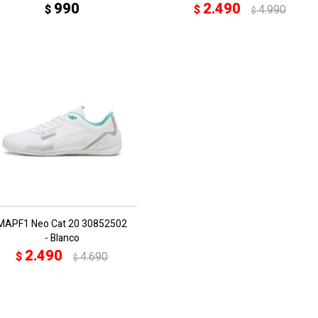
990
2.490
$
$
4.990
$
MAPF1 Neo Cat 20 30852502
- Blanco
2.490
$
4.690
$