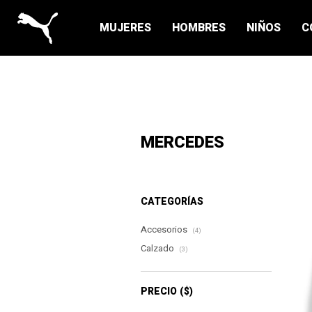
MUJERES
HOMBRES
NIÑOS
C
MERCEDES
CATEGORÍAS
Accesorios
(4)
Calzado
(3)
PRECIO
($)