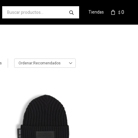
0
Tiendas
$
os
Recomendados