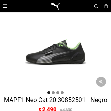

MAPF1 Neo Cat 20 30852501 - Negro
2.490
$
4.690
$