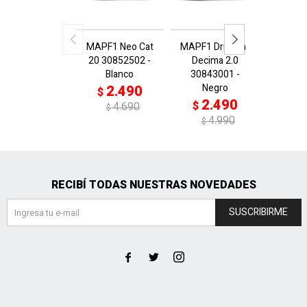
MAPF1 Neo Cat
MAPF1 Drift Cat
COME
20 30852502 -
Decima 2.0
Beta 1
Blanco
30843001 -
G
Negro
2.490
2
$
$
2.490
$
4.690
$
4.990
$
RECIBÍ TODAS NUESTRAS NOVEDADES
SUSCRIBIRME


