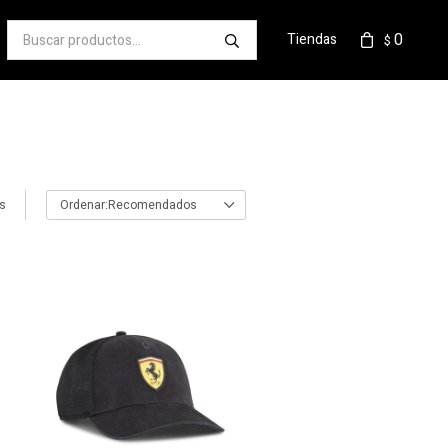
0
Tiendas
$
os
Recomendados