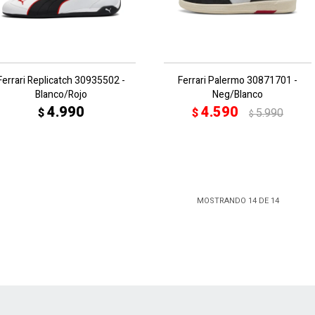
Ferrari Replicatch 30935502 -
Ferrari Palermo 30871701 -
Blanco/Rojo
Neg/Blanco
4.990
4.590
$
$
5.990
$
MOSTRANDO
14
DE
14