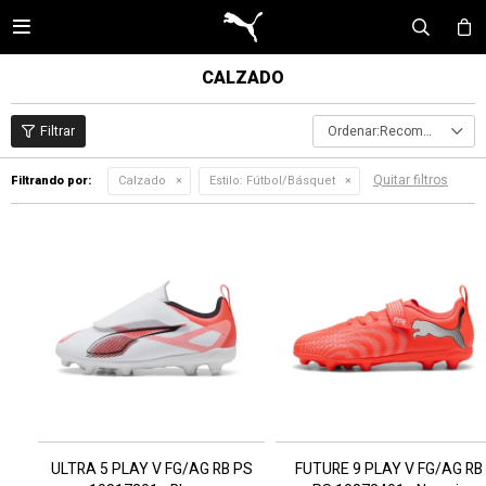

CALZADO
Recomendados
Quitar filtros
Filtrando por:
Calzado
Estilo:
Fútbol/Básquet
ULTRA 5 PLAY V FG/AG RB PS
FUTURE 9 PLAY V FG/AG RB