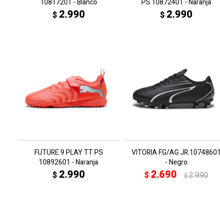
10817201 - Blanco
PS 10872401 - Naranja
2.990
2.990
$
$
FUTURE 9 PLAY TT PS
VITORIA FG/AG JR.1074860
10892601 - Naranja
- Negro
2.990
2.690
$
$
2.990
$