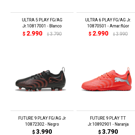
ULTRA 5 PLAY FG/AG
ULTRA 6 PLAY FG/AG Jr.
Jr.10817001 - Blanco
10870501 - Amar.flúor
2.990
2.990
$
3.790
$
3.990
$
$
FUTURE 9 PLAY FG/AG Jr
FUTURE 9 PLAY TT
10872302 - Negro
Jr.10892901 - Naranja
3.990
3.790
$
$