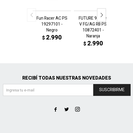
Fun Racer AC PS
FUTURE 9 PLAY
ULTRA
19297101 -
V FG/AG RB PS
FG/
Negro
10872401 -
1087
Naranja
Amar
2.990
$
2.990
2
$
$
$
RECIBÍ TODAS NUESTRAS NOVEDADES
SUSCRIBIRME


