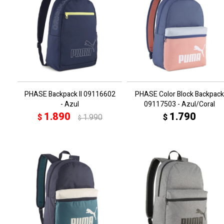
PHASE Backpack II 09116602
PHASE Color Block Backpack
- Azul
09117503 - Azul/Coral
1.890
1.790
$
1.990
$
$