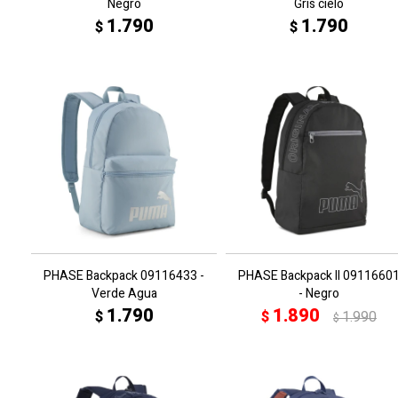
Negro
Gris cielo
1.790
1.790
$
$
PHASE Backpack 09116433 -
PHASE Backpack II 0911660
Verde Agua
- Negro
1.790
1.890
$
$
1.990
$