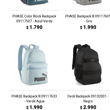
PHASE Color Block Backpack
PHASE Backpack III 0911760
09117507 - Azul/Verde
- Gris
1.790
1.990
$
$
PHASE Backpack III 09117633
Deck Backpack 09132001 -
- Verde Agua
Negro
1.990
2.990
$
$