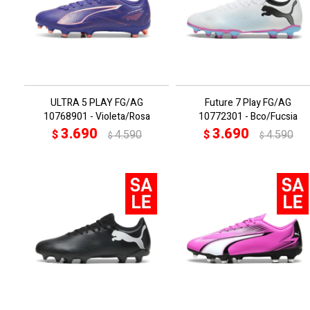
ULTRA 5 PLAY FG/AG
Future 7 Play FG/AG
10768901 - Violeta/Rosa
10772301 - Bco/Fucsia
3.690
3.690
$
4.590
$
4.590
$
$