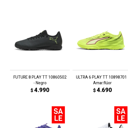
FUTURE 8 PLAY TT 10860502
ULTRA 6 PLAY TT 10898701 
- Negro
Amar.flúor
4.990
4.690
$
$