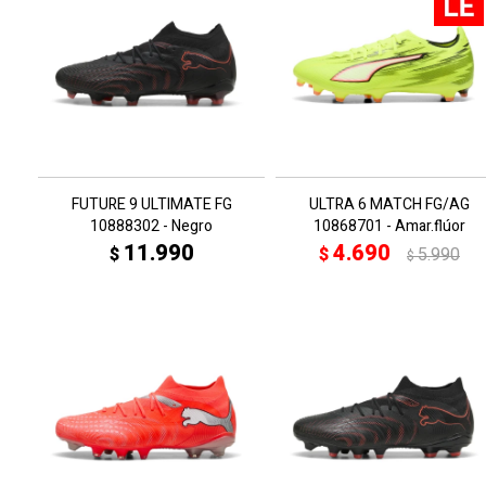
FUTURE 9 ULTIMATE FG
ULTRA 6 MATCH FG/AG
10888302 - Negro
10868701 - Amar.flúor
11.990
4.690
$
$
5.990
$