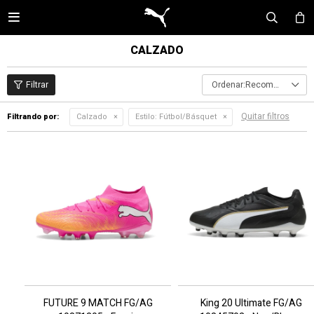

CALZADO
Recomendados
Quitar filtros
Filtrando por:
Calzado
Estilo:
Fútbol/Básquet
FUTURE 9 MATCH FG/AG
King 20 Ultimate FG/AG