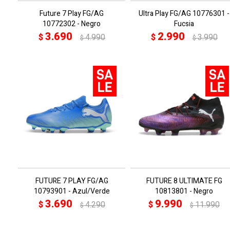
Future 7 Play FG/AG
Ultra Play FG/AG 10776301 -
10772302 - Negro
Fucsia
3.690
2.990
$
4.990
$
3.990
$
$
FUTURE 7 PLAY FG/AG
FUTURE 8 ULTIMATE FG
10793901 - Azul/Verde
10813801 - Negro
3.690
9.990
$
4.290
$
11.990
$
$