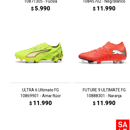
10871305 - Fucsia
10845702 - Neg/Blanco
5.990
11.990
$
$
ULTRA 6 Ultimate FG
FUTURE 9 ULTIMATE FG
10869901 - Amar.flúor
10888301 - Naranja
11.990
11.990
$
$