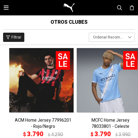

OTROS CLUBES
Recomendados
ACM Home Jersey 77996201
MCFC Home Jersey
- Rojo/Negro
78033801 - Celeste
3.790
3.790
$
4.290
$
3.990
$
$