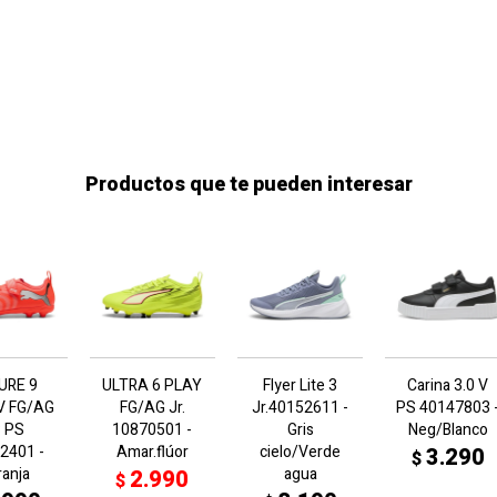
Productos que te pueden interesar
URE 9
ULTRA 6 PLAY
Flyer Lite 3
Carina 3.0 V
V FG/AG
FG/AG Jr.
Jr.40152611 -
PS 40147803 
B PS
10870501 -
Gris
Neg/Blanco
2401 -
Amar.flúor
cielo/Verde
3.290
$
ranja
agua
2.990
$