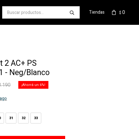
0
Tiendas
$
t 2 AC+ PS
 - Neg/Blanco
3.190
6
pago
0
31
32
33