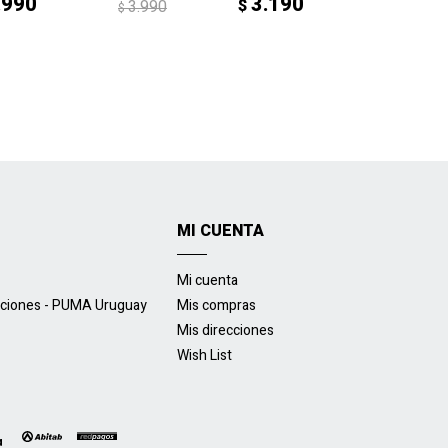
.990
3.190
$
3.990
$
MI CUENTA
Mi cuenta
uciones - PUMA Uruguay
Mis compras
Mis direcciones
Wish List