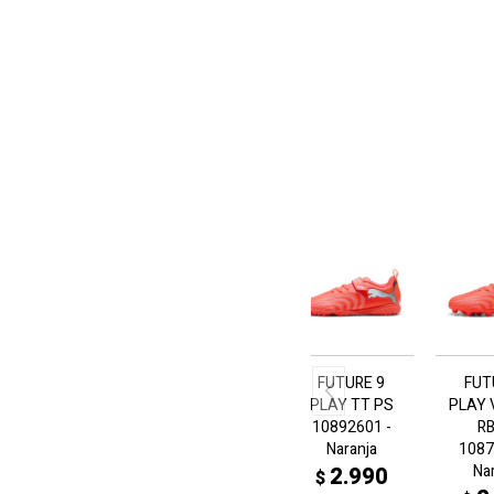
FUTURE 9
FUT
PLAY TT PS
PLAY 
10892601 -
R
Naranja
1087
Na
2.990
$