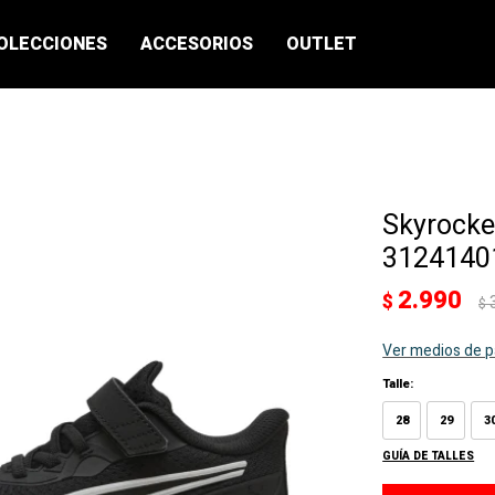
OLECCIONES
ACCESORIOS
OUTLET
Skyrocke
31241401
2.990
$
$
Ver medios de 
Talle:
28
29
3
GUÍA DE TALLES