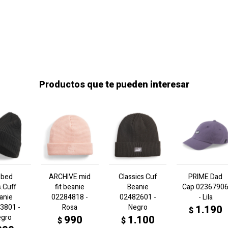
Productos que te pueden interesar
bbed
ARCHIVE mid
Classics Cuf
PRIME Dad
s.Cuff
fit beanie
Beanie
Cap 0236790
anie
02284818 -
02482601 -
- Lila
3801 -
Rosa
Negro
1.190
$
egro
990
1.100
$
$