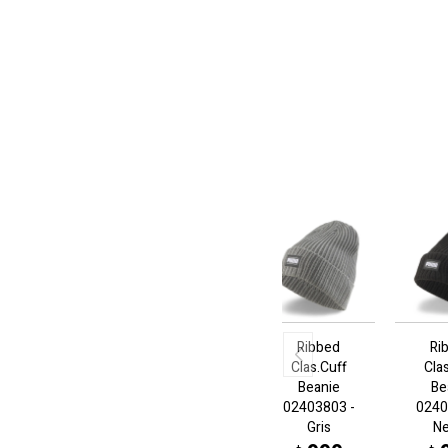
Ribbed
Ri
Clas.Cuff
Cla
Beanie
Be
02403803 -
0240
Gris
N