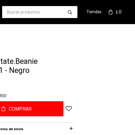
0
Tiendas
$
ate.Beanie
 - Negro
pago
COMPRAR
stos de envío