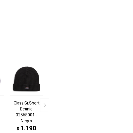
Class.Gr.Short
6
Beanie
02568001 -
Negro
1.190
$