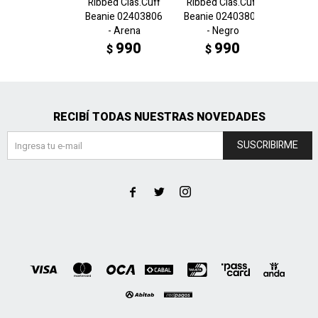
Ribbed Clas.Cuff
Ribbed Clas.Cuff
ARCHIV
Beanie 02403806
Beanie 02403801
beanie
- Arena
- Negro
- 
990
990
$
$
$
RECIBÍ TODAS NUESTRAS NOVEDADES
SUSCRIBIRME


