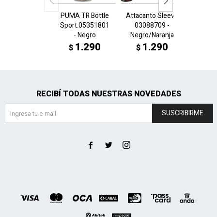
PUMA TR Bottle
Attacanto Sleeve
Attacan
Sport.05351801
03088709 -
0308
- Negro
Negro/Naranja
Amaril
1.290
1.290
1
$
$
$
RECIBÍ TODAS NUESTRAS NOVEDADES
SUSCRIBIRME


