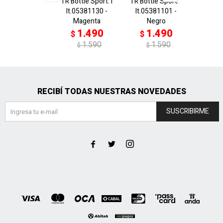
TR Bottle Sport.1
TR Bottle Sport.1
AT Spo
lt.05381130 -
lt.05381101 -
pcs 05
Magenta
Negro
Blanc
1.490
1.490
1
$
$
$
1.590
1.590
$
$
RECIBÍ TODAS NUESTRAS NOVEDADES
SUSCRIBIRME


