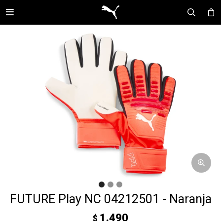

FUTURE Play NC 04212501 - Naranja
1.490
$