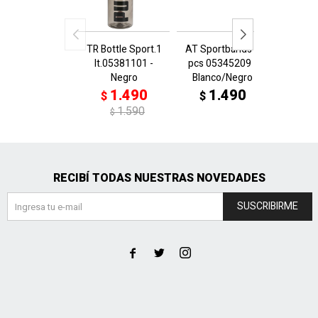
TR Bottle Sport.1
AT Sportbands 6
FUTURE
lt.05381101 -
pcs 05345209 -
0421
Negro
Blanco/Negro
Negro
1.490
1.490
1
$
$
$
1.590
$
RECIBÍ TODAS NUESTRAS NOVEDADES
SUSCRIBIRME


