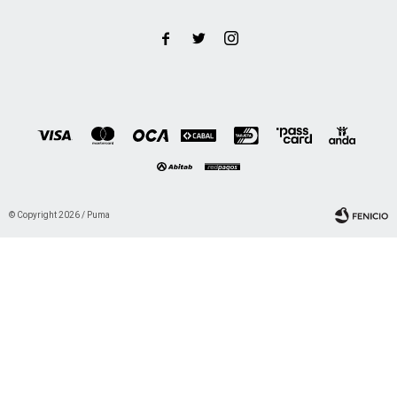



© Copyright 2026 / Puma
Fenicio