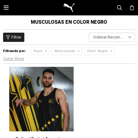

MUSCULOSAS EN COLOR NEGRO
Recomendados
Filtrando por:
Ropa
Musculosas
Color:
Negro
Quitar filtros