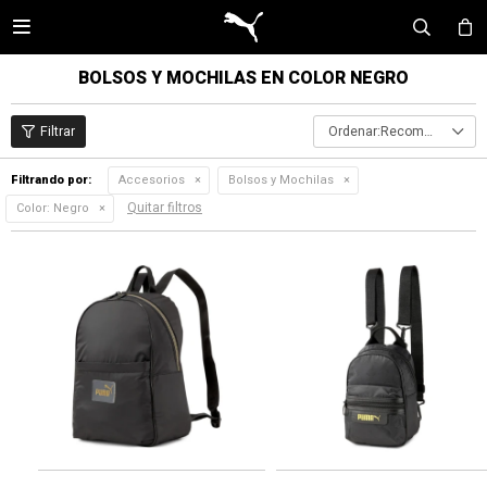

BOLSOS Y MOCHILAS EN COLOR NEGRO
Recomendados
Filtrando por:
Accesorios
Bolsos y Mochilas
Quitar filtros
Color:
Negro