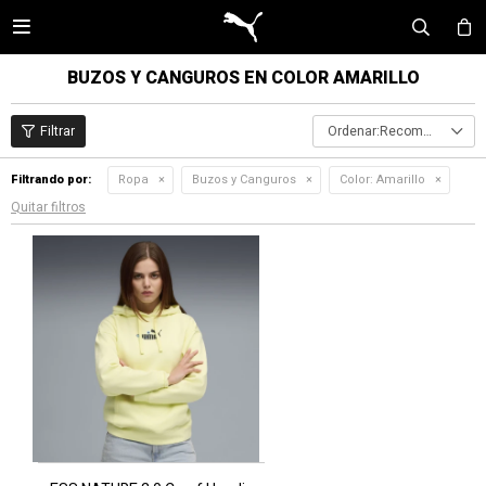

BUZOS Y CANGUROS EN COLOR AMARILLO
Recomendados
Filtrando por:
Ropa
Buzos y Canguros
Color:
Amarillo
Quitar filtros