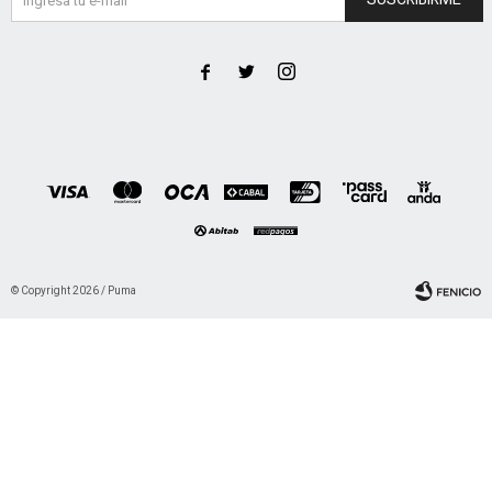



© Copyright 2026 / Puma
Fenicio