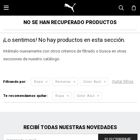

NO SE HAN RECUPERADO PRODUCTOS
¡Lo sentimos! No hay productos en esta sección.
Inténtalo nuevamente con otros criterios de filtrado o busca en otras
secciones de nuestro catálogo.
Quitar filtros
Filtrando por:
Ropa
Remeras
Color:
Azul
Te recomendamos quitar:
Ropa
Color:
Azul
RECIBÍ TODAS NUESTRAS NOVEDADES
SUSCRIBIRME