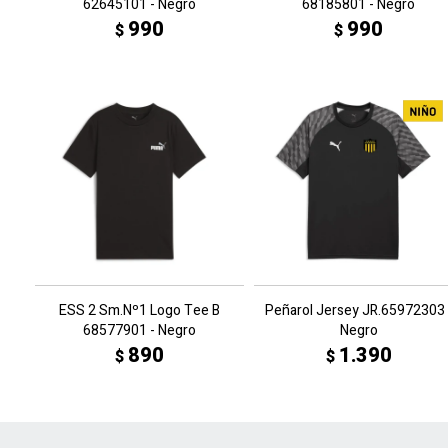
62645101 - Negro
68185801 - Negro
990
990
$
$
ESS 2 Sm.Nº1 Logo Tee B
Peñarol Jersey JR.65972303 
68577901 - Negro
Negro
890
1.390
$
$