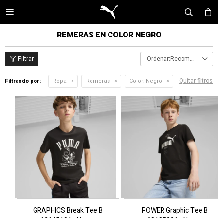

REMERAS EN COLOR NEGRO
Recomendados
Quitar filtros
Filtrando por:
Ropa
Remeras
Color:
Negro
GRAPHICS Break Tee B
POWER Graphic Tee B