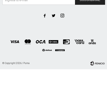



© Copyright 2026 / Puma
Fenicio