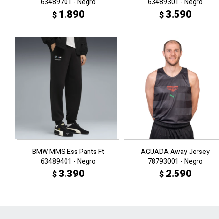
63489701 - Negro
63489301 - Negro
1.890
3.590
$
$
BMW MMS Ess Pants Ft
AGUADA Away Jersey
63489401 - Negro
78793001 - Negro
3.390
2.590
$
$