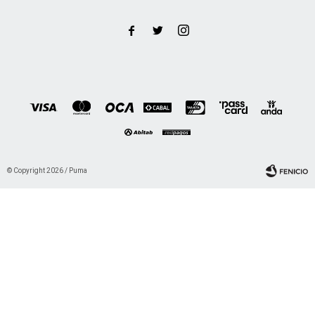



© Copyright 2026 / Puma
Fenicio