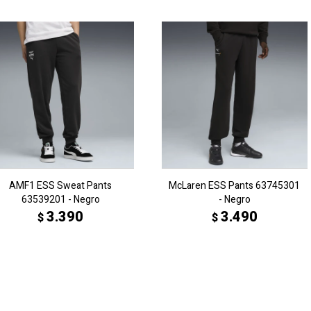
AMF1 ESS Sweat Pants
McLaren ESS Pants 63745301
63539201 - Negro
- Negro
3.390
3.490
$
$