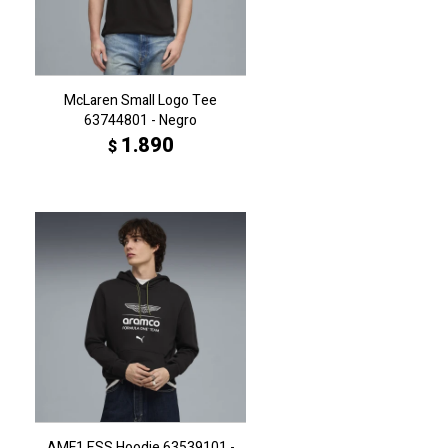
McLaren Small Logo Tee
63744801 - Negro
1.890
$
AMF1 ESS.Hoodie 63539101 -