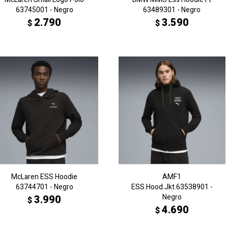
63745001 - Negro
63489301 - Negro
2.790
3.590
$
$
McLaren ESS Hoodie
AMF1
63744701 - Negro
ESS.Hood.Jkt.63538901 -
Negro
3.990
$
4.690
$