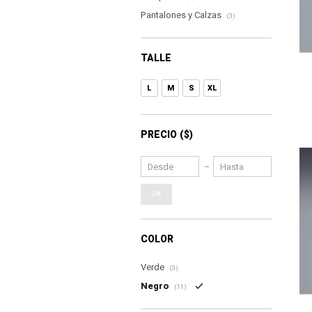
Pantalones y Calzas
(3)
TALLE
L
M
S
XL
PRECIO
($)
OK
COLOR
Verde
(3)
Negro
(11)