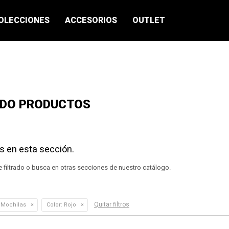
OLECCIONES
ACCESORIOS
OUTLET
ADO PRODUCTOS
s en esta sección.
e filtrado o busca en otras secciones de nuestro catálogo.
Quitar filtros
 Mochilas
Color:
Rojo