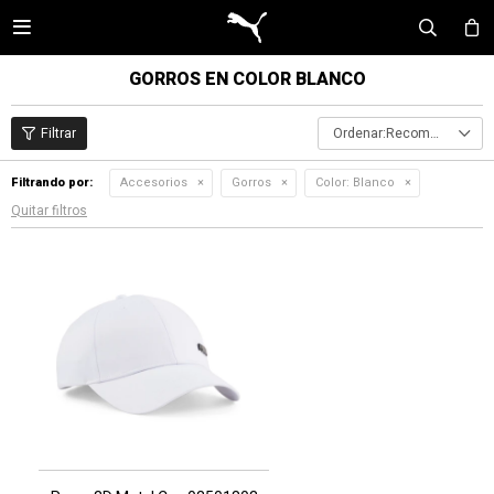

GORROS EN COLOR BLANCO
Recomendados
Filtrando por:
Accesorios
Gorros
Color:
Blanco
Quitar filtros