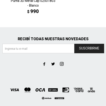
Puma 3D Metal Cap 02501803
- Blanco
990
$
RECIBÍ TODAS NUESTRAS NOVEDADES
SUSCRIBIRME


