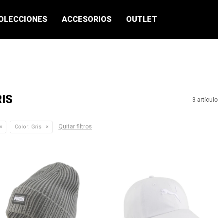
OLECCIONES
ACCESORIOS
OUTLET
IS
3 artícul
Quitar filtros
Color:
Gris