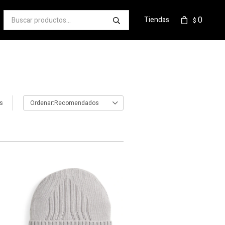
0
Tiendas
$
os
Recomendados