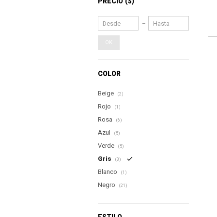
PRECIO
($)
OK
COLOR
Beige
(2)
Rojo
(1)
Rosa
(6)
Azul
(5)
Verde
(5)
Gris
(3)
Blanco
(1)
Negro
(21)