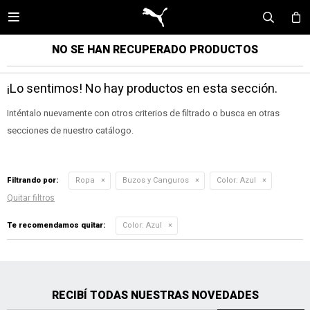

NO SE HAN RECUPERADO PRODUCTOS
¡Lo sentimos! No hay productos en esta sección.
Inténtalo nuevamente con otros criterios de filtrado o busca en otras
secciones de nuestro catálogo.
Filtrando por:
Ropa
Buzos y Canguros
Color:
Azul
Quitar filtros
Te recomendamos quitar:
Color:
Azul
RECIBÍ TODAS NUESTRAS NOVEDADES