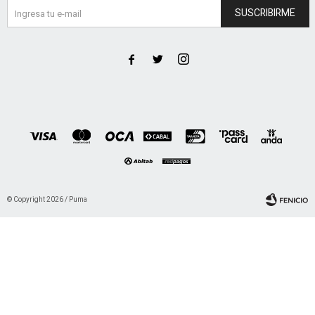
SUSCRIBIRME



© Copyright 2026 / Puma
Fenicio