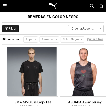

REMERAS EN COLOR NEGRO
Recomendados
Quitar filtros
Filtrando por:
Ropa
Remeras
Color:
Negro
BMW MMS Ess Logo Tee
AGUADA Away Jersey