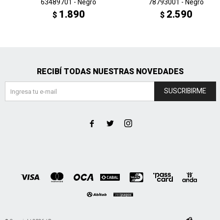
63489701 - Negro
78793001 - Negro
1.890
2.590
$
$
RECIBÍ TODAS NUESTRAS NOVEDADES
SUSCRIBIRME


