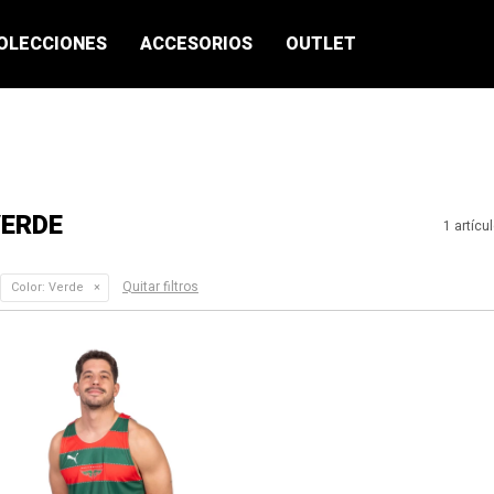
OLECCIONES
ACCESORIOS
OUTLET
VERDE
1 artícu
Quitar filtros
Color:
Verde