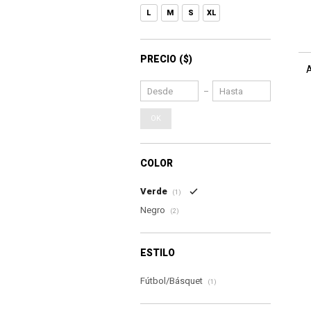
L
M
S
XL
PRECIO
($)
OK
COLOR
Verde
(1)
Negro
(2)
ESTILO
Fútbol/Básquet
(1)