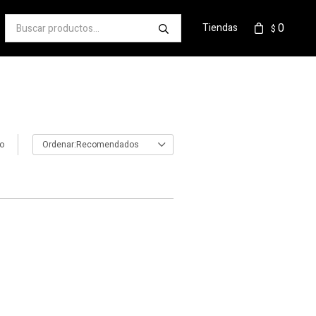
0
Tiendas
$
lo
Recomendados