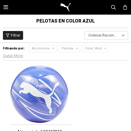

PELOTAS EN COLOR AZUL
Recomendados
Filtrando por:
Accesorios
Pelotas
Color:
Azul
Quitar filtros