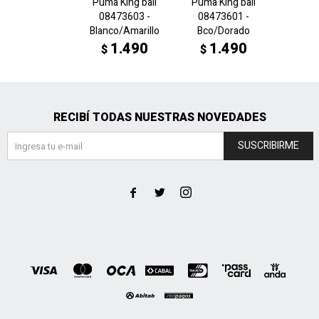
Puma King ball
Puma King ball
Orbita 
08473603 -
08473601 -
0843
Blanco/Amarillo
Bco/Dorado
Amaril
1.490
1.490
1
$
$
$
RECIBÍ TODAS NUESTRAS NOVEDADES
SUSCRIBIRME


