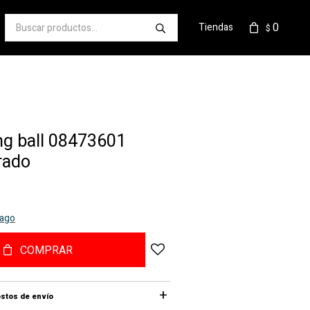
0
Tiendas
$
g ball 08473601
rado
pago
COMPRAR
stos de envío