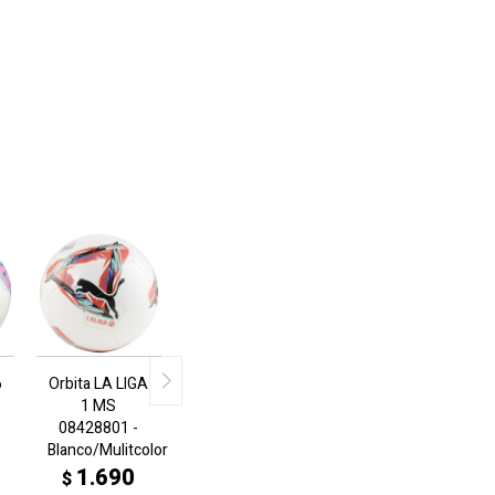
6
Orbita LA LIGA
1 MS
08428801 -
Blanco/Mulitcolor
1.690
$