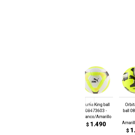
Puma King ball
Orbi
08473603 -
ball 
Blanco/Amarillo
Amaril
1.490
$
1
$