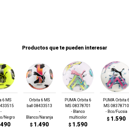
Productos que te pueden interesar
ta 6 MS
Orbita 6 MS
PUMA Orbita 6
PUMA Orbita 
08433515
ball 08433513
MS 08378701
MS 08378710
-
-
- Blanco
- Bco/Fucsia
lo/Negro
Blanco/Naranja
multicolor
1.590
$
.490
1.490
1.590
$
$