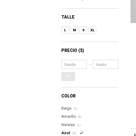
TALLE
L
M
S
XL
PRECIO
($)
OK
COLOR
Beige
(3)
Amarillo
(8)
Naranja
(1)
Azul
(5)