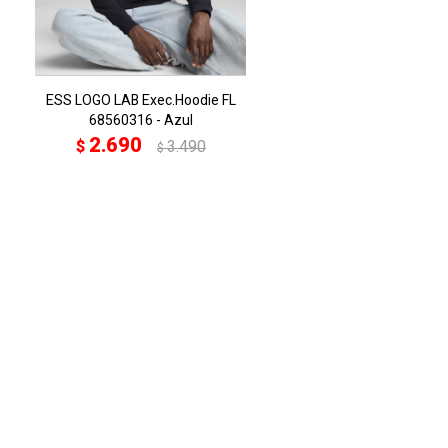
ESS LOGO LAB Exec.Hoodie FL
68560316 - Azul
2.690
$
3.490
$