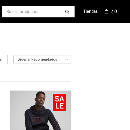
0
Tiendas
$
os
Recomendados