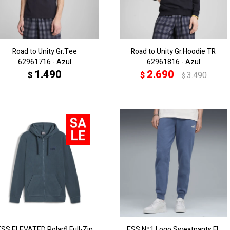
Road to Unity Gr.Tee
Road to Unity Gr.Hoodie TR
62961716 - Azul
62961816 - Azul
1.490
2.690
$
$
3.490
$
ESS ELEVATED Polarfl.Full-Zip
ESS Nº1 Logo Sweatpants FL