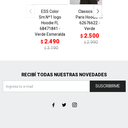
ESS Color
Classics Play
ESS S
Sm.Nº1 logo
Paris Hoodie TR
L
Hoodie FL
62676622 -
Center
68471841 -
Verde
6929
Verde Esmeralda
Verd
2.500
$
2.490
2
$
$
2.990
$
3.190
$
RECIBÍ TODAS NUESTRAS NOVEDADES
SUSCRIBIRME


