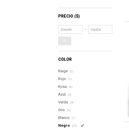
PRECIO
($)
OK
COLOR
Beige
(2)
Rojo
(1)
Rosa
(6)
Azul
(5)
Verde
(5)
Gris
(3)
Blanco
(1)
Negro
(21)