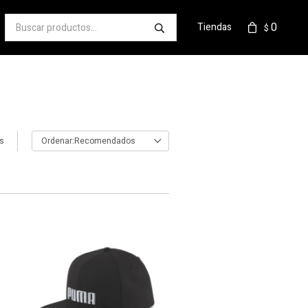
0
Tiendas
$
os
Recomendados