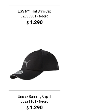
ESS Nº1 Flat Brim Cap
02683801 - Negro
1.290
$
Unisex Running Cap III
05291101 - Negro
1.290
$