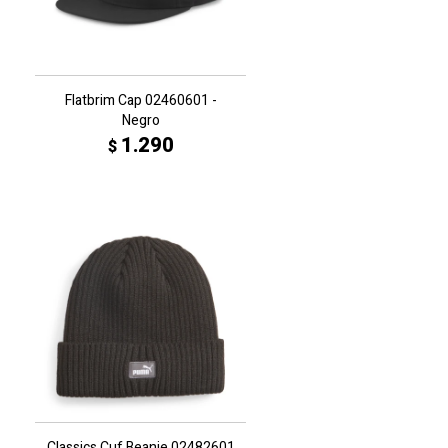
Flatbrim Cap 02460601 -
Negro
1.290
$
Classics Cuf Beanie 02482601