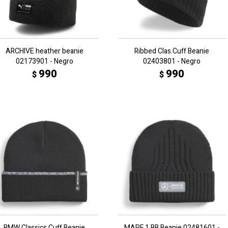
ARCHIVE heather beanie
Ribbed Clas.Cuff Beanie
02173901 - Negro
02403801 - Negro
990
990
$
$
BMW Classics Cuff Beanie
MAPF 1 BB Beanie 02481601 -