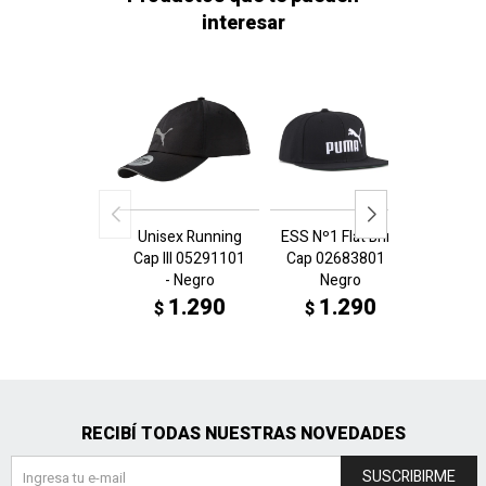
interesar
Unisex Running
ESS Nº1 Flat Brim
Classi
Cap III 05291101
Cap 02683801 -
0255
- Negro
Negro
Blanc
1.290
1.290
1
$
$
$
RECIBÍ TODAS NUESTRAS NOVEDADES
SUSCRIBIRME