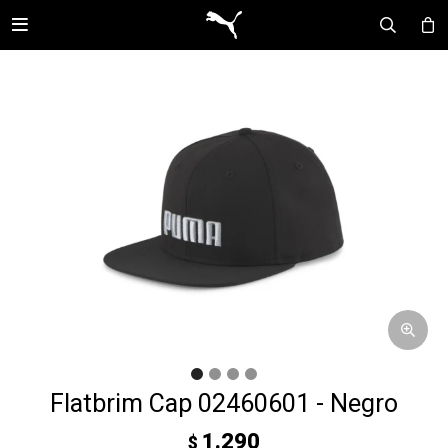

Flatbrim Cap 02460601 - Negro
1.290
$