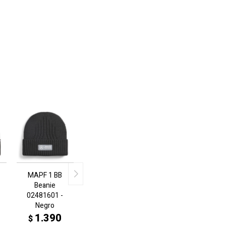
MAPF 1 BB
Beanie
02481601 -
Negro
1.390
$