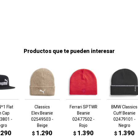
Productos que te pueden interesar
º1 Flat
Classics
Ferrari SPTWR
BMW Classics
m Cap
Elev.Beanie
Beanie
Cuff Beanie
3801 -
02549503 -
02477502 -
02479101 -
egro
Beige
Rojo
Negro
.290
1.290
1.390
1.390
$
$
$