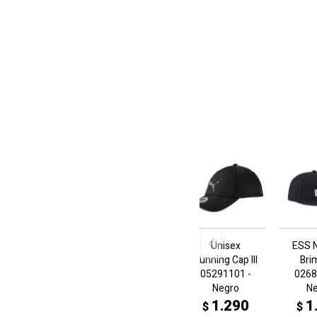
Unisex
ESS N
Running Cap III
Bri
05291101 -
0268
Negro
N
1.290
1
$
$