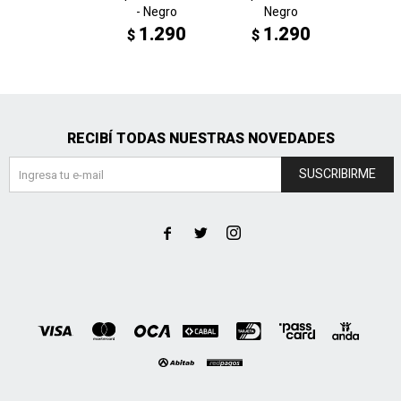
- Negro
Negro
Blanc
1.290
1.290
1
$
$
$
RECIBÍ TODAS NUESTRAS NOVEDADES
SUSCRIBIRME


