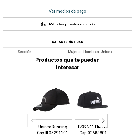
Ver medios de pago
Métodos y costos de envío
CARACTERÍSTICAS
Sección
Mujeres, Hombres, Unisex
Productos que te pueden
interesar
Unisex Running
ESS Nº1 Flat Brim
Classi
Cap III 05291101
Cap 02683801 -
0255