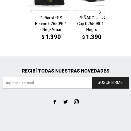
Peñarol ESS
PEÑAROL ESS
BMW
Beanie 02650901
Cap 02650801 -
Class
- Neg/Amar.
Negro
Beanie
- 
1.390
1.390
$
$
1
$
RECIBÍ TODAS NUESTRAS NOVEDADES
SUSCRIBIRME


