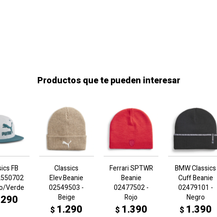
Productos que te pueden interesar
sics FB
Classics
Ferrari SPTWR
BMW Classics
2550702
Elev.Beanie
Beanie
Cuff Beanie
co/Verde
02549503 -
02477502 -
02479101 -
Beige
Rojo
Negro
.290
1.290
1.390
1.390
$
$
$