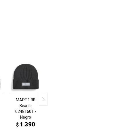
MAPF 1 BB
Beanie
02481601 -
Negro
1.390
$