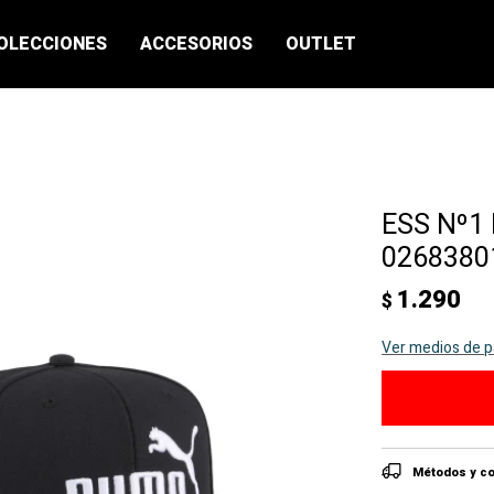
OLECCIONES
ACCESORIOS
OUTLET
ESS Nº1 
02683801
1.290
$
Ver medios de 
Métodos y co