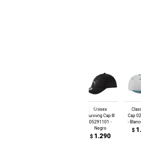
Unisex
Clas
Running Cap III
Cap 0
05291101 -
- Blan
Negro
1
$
1.290
$