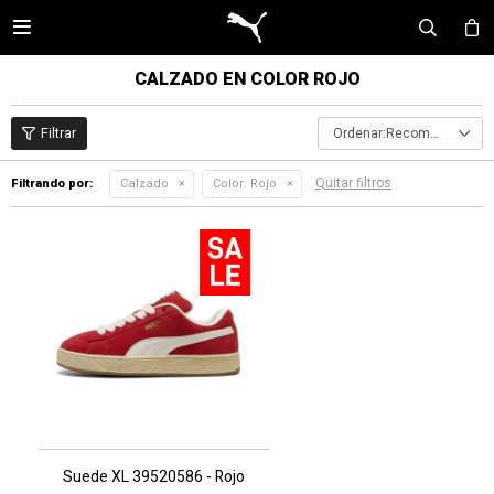

CALZADO EN COLOR ROJO
Recomendados
Quitar filtros
Filtrando por:
Calzado
Color:
Rojo
Suede XL 39520586 - Rojo