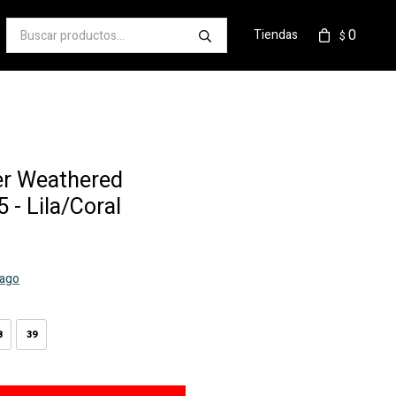
0
Tiendas
$
er Weathered
 - Lila/Coral
pago
8
39