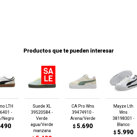
Productos que te pueden interesar
rmo LTH
Suede XL
CA Pro Wns
Mayze Lth
6401 -
39520584 -
39474910 -
Wns
o/Negro
Verde
Arena/Verde
38198301 -
agua/Verde
Blanco
.490
5.690
$
manzana
5.990
$