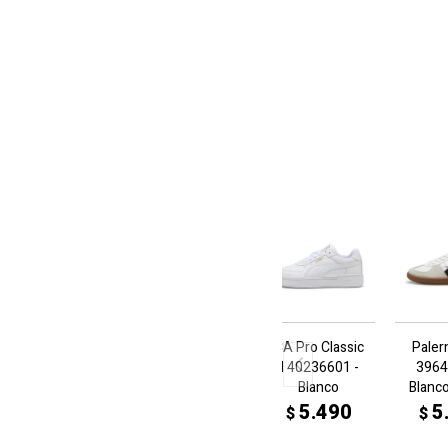
CA Pro Classic
Pale
II 40236601 -
3964
Blanco
Blanc
5.490
5
$
$