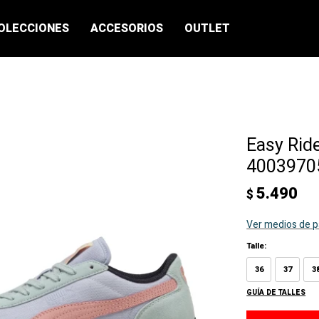
OLECCIONES
ACCESORIOS
OUTLET
Easy Rid
40039705
5.490
$
Ver medios de 
Talle:
36
37
3
GUÍA DE TALLES