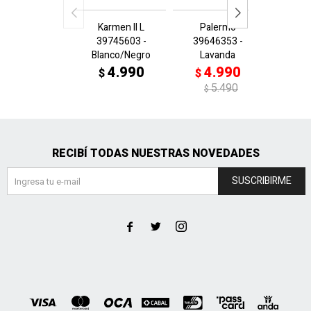
Karmen II L
Palermo
Sue
39745603 -
39646353 -
395205
Blanco/Negro
Lavanda
4
$
4.990
4.990
$
$
$
5.490
$
RECIBÍ TODAS NUESTRAS NOVEDADES
SUSCRIBIRME


