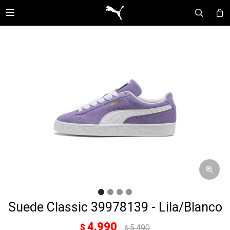

Suede Classic 39978139 - Lila/Blanco
4.990
$
5.490
$