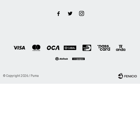



© Copyright 2026 / Puma
Fenicio